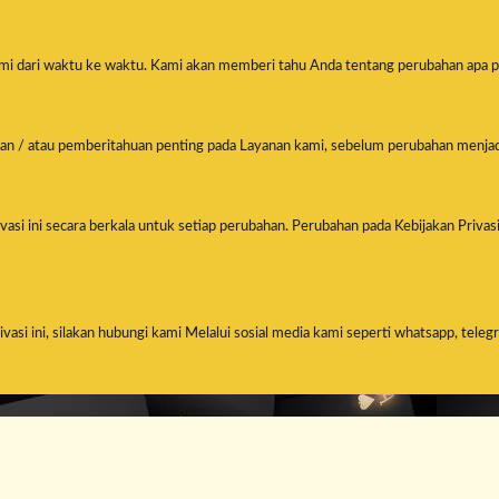
mi dari waktu ke waktu. Kami akan memberi tahu Anda tentang perubahan apa 
an / atau pemberitahuan penting pada Layanan kami, sebelum perubahan menjadi
si ini secara berkala untuk setiap perubahan. Perubahan pada Kebijakan Privasi in
vasi ini, silakan hubungi kami Melalui sosial media kami seperti whatsapp, teleg