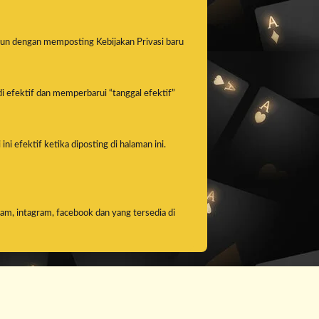
pun dengan memposting Kebijakan Privasi baru
 efektif dan memperbarui “tanggal efektif”
i efektif ketika diposting di halaman ini.
ram, intagram, facebook dan yang tersedia di