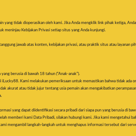
in yang tidak dioperasikan oleh kami. Jika Anda mengklik link pihak ketiga, Anda
 meninjau Kebijakan Privasi setiap situs yang Anda kunjungi.
tanggung jawab atas konten, kebijakan privasi, atau praktik situs atau layanan p
 yang berusia di bawah 18 tahun (“Anak-anak”).
di iLucky88. Kami melakukan pemeriksaan untuk memastikan bahwa tidak ada or
idak akurat atau tidak jujur tentang usia pemain akan mengakibatkan perampas
a.
asi yang dapat diidentifikasi secara pribadi dari siapa pun yang berusia di baw
lah memberi kami Data Pribadi, silakan hubungi kami. Jika kami mengetahui b
a, kami mengambil langkah-langkah untuk menghapus informasi tersebut dari serv