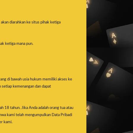
 akan diarahkan ke situs pihak ketiga
ihak ketiga mana pun.
ang di bawah usia hukum memiliki akses ke
an setiap kemenangan dan dapat
ah 18 tahun. Jika Anda adalah orang tua atau
ahwa kami telah mengumpulkan Data Pribadi
er kami.