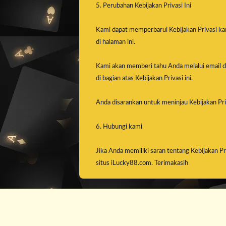
5. Perubahan Kebijakan Privasi Ini
Kami dapat memperbarui Kebijakan Privasi ka
di halaman ini.
Kami akan memberi tahu Anda melalui email d
di bagian atas Kebijakan Privasi ini.
Anda disarankan untuk meninjau Kebijakan Priva
6. Hubungi kami
Jika Anda memiliki saran tentang Kebijakan Pri
situs iLucky88.com. Terimakasih