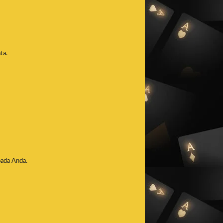
ta.
pada Anda.