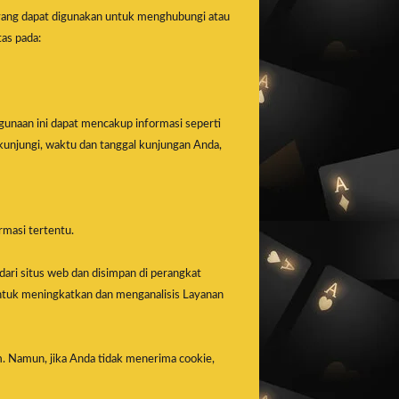
yang dapat digunakan untuk menghubungi atau
tas pada:
unaan ini dapat mencakup informasi seperti
 kunjungi, waktu dan tanggal kunjungan Anda,
masi tertentu.
dari situs web dan disimpan di perangkat
 untuk meningkatkan dan menganalisis Layanan
. Namun, jika Anda tidak menerima cookie,